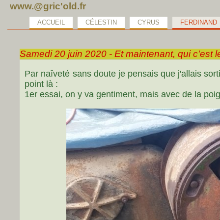
www.@gric'old.fr
ACCUEIL
CÉLESTIN
CYRUS
FERDINAND
Samedi 20 juin 2020 - Et maintenant, qui c'est l
Par naîveté sans doute je pensais que j'allais sor
point là :
1er essai, on y va gentiment, mais avec de la p