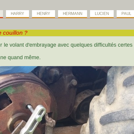
HARRY
HENRY
HERMANN
LUCIEN
PAUL
e couillon ?
tir le volant d'embrayage avec quelques difficultés certe
oigne quand même.