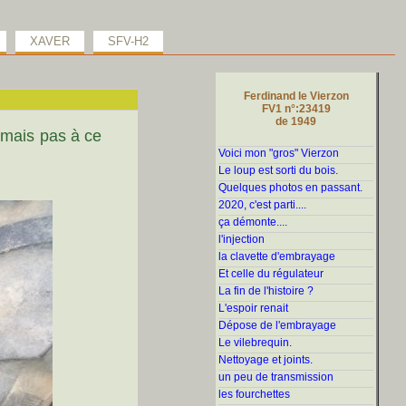
XAVER
SFV-H2
Ferdinand le Vierzon
FV1 n°:23419
de 1949
s mais pas à ce
Voici mon "gros" Vierzon
Le loup est sorti du bois.
Quelques photos en passant.
2020, c'est parti....
ça démonte....
l'injection
la clavette d'embrayage
Et celle du régulateur
La fin de l'histoire ?
L'espoir renait
Dépose de l'embrayage
Le vilebrequin.
Nettoyage et joints.
un peu de transmission
les fourchettes