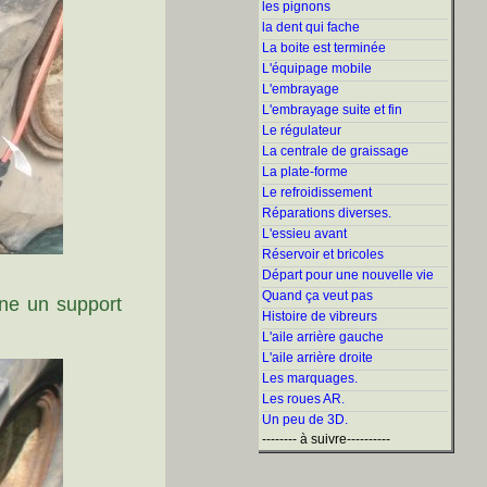
les pignons
la dent qui fache
La boite est terminée
L'équipage mobile
L'embrayage
L'embrayage suite et fin
Le régulateur
La centrale de graissage
La plate-forme
Le refroidissement
Réparations diverses.
L'essieu avant
Réservoir et bricoles
Départ pour une nouvelle vie
Quand ça veut pas
nne un support
Histoire de vibreurs
L'aile arrière gauche
L'aile arrière droite
Les marquages.
Les roues AR.
Un peu de 3D.
-------- à suivre----------