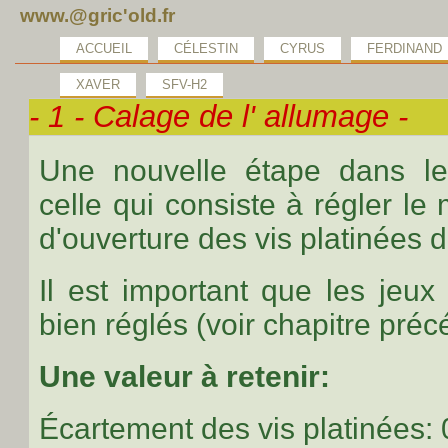
www.@gric'old.fr
ACCUEIL
CÉLESTIN
CYRUS
FERDINAND
XAVER
SFV-H2
- 1 - Calage de l' allumage -
Une nouvelle étape dans le
celle qui consiste à régler le
d'ouverture des vis platinées d
Il est important que les jeu
bien réglés (voir chapitre préc
Une valeur à retenir:
Écartement des vis platinées: