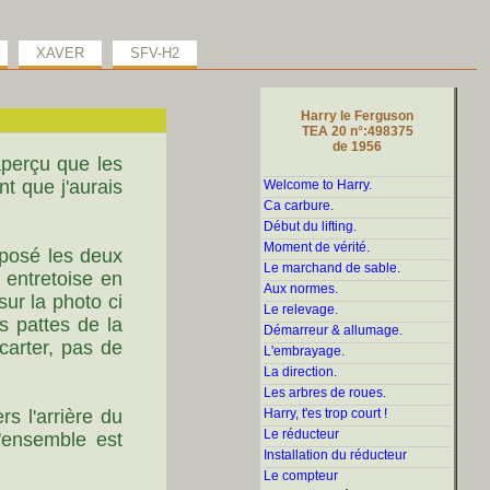
XAVER
SFV-H2
Harry le Ferguson
TEA 20 n°:498375
de 1956
aperçu que les
t que j'aurais
Welcome to Harry.
Ca carbure.
Début du lifting.
Moment de vérité.
Déposé les deux
Le marchand de sable.
 entretoise en
Aux normes.
sur la photo ci
Le relevage.
s pattes de la
Démarreur & allumage.
 carter, pas de
L'embrayage.
La direction.
Les arbres de roues.
rs l'arrière du
Harry, t'es trop court !
Le réducteur
 l'ensemble
est
Installation du réducteur
Le compteur