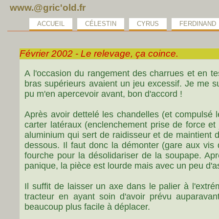
www.@gric'old.fr
ACCUEIL
CÉLESTIN
CYRUS
FERDINAND
Février 2002 - Le relevage, ça coince.
A l'occasion du rangement des charrues et en tes
bras supérieurs avaient un jeu excessif. Je me su
pu m'en apercevoir avant, bon d'accord !
Après avoir dettelé les chandelles (et compulsé l
carter latéraux (enclenchement prise de force et 
aluminium qui sert de raidisseur et de maintient 
dessous. Il faut donc la démonter (gare aux vis q
fourche pour la désolidariser de la soupape. Aprè
panique, la pièce est lourde mais avec un peu d'ast
Il suffit de laisser un axe dans le palier à l'extr
tracteur en ayant soin d'avoir prévu auparavan
beaucoup plus facile à déplacer.