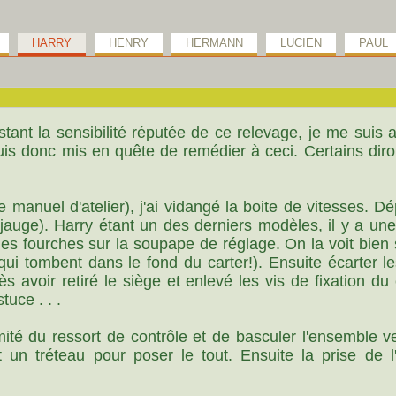
HARRY
HENRY
HERMANN
LUCIEN
PAUL
tant la sensibilité réputée de ce relevage, je me suis 
is donc mis en quête de remédier à ceci. Certains diron
e manuel d'atelier), j'ai vidangé la boite de vitesses. 
jauge). Harry étant un des derniers modèles, il y a une
des fourches sur la soupape de réglage. On la voit bien 
ui tombent dans le fond du carter!). Ensuite écarter le
s avoir retiré le siège et enlevé les vis de fixation du
uce . . .
émité du ressort de contrôle et de basculer l'ensemble ve
t un tréteau pour poser le tout. Ensuite la prise de