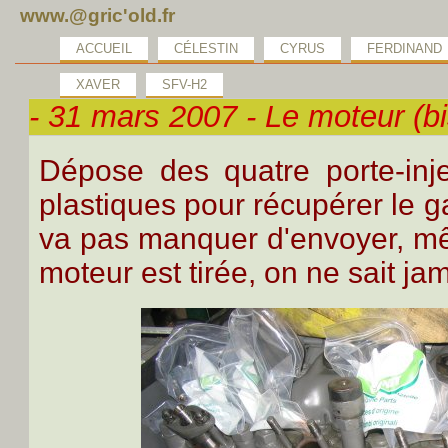
www.@gric'old.fr
ACCUEIL
CÉLESTIN
CYRUS
FERDINAND
XAVER
SFV-H2
- 31 mars 2007 - Le moteur (bi
Dépose des quatre porte-inj
plastiques pour récupérer le 
va pas manquer d'envoyer, même
moteur est tirée, on ne sait ja