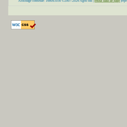
Affichage conseillé: 1680x1050 ©2007-2026 Agric'old |
retour haut de page
|repr