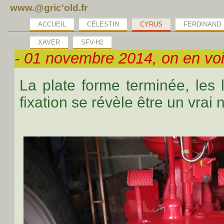
www.@gric'old.fr
ACCUEIL
CÉLESTIN
CYRUS
FERDINAND
XAVER
SFV-H2
- 01 novembre 2014, on en voi
La plate forme terminée, les
fixation se révèle être un vrai n