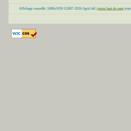
Affichage conseillé: 1680x1050 ©2007-2026 Agric'old |
retour haut de page
|repr