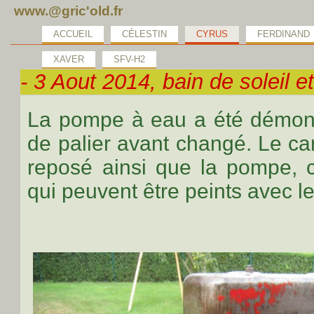
www.@gric'old.fr
ACCUEIL
CÉLESTIN
CYRUS
FERDINAND
XAVER
SFV-H2
- 3 Aout 2014, bain de soleil 
La pompe à eau a été démonté
de palier avant changé. Le cart
reposé ainsi que la pompe, 
qui peuvent être peints avec le