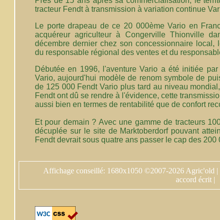
Près de 15 ans après sa commercialisation, le terri
tracteur Fendt à transmission à variation continue Va
Le porte drapeau de ce 20 000ème Vario en Franc
acquéreur agriculteur à Congerville Thionville d
décembre dernier chez son concessionnaire local, 
du responsable régional des ventes et du responsabl
Débutée en 1996, l'aventure Vario a été initiée pa
Vario, aujourd'hui modèle de renom symbole de pui
de 125 000 Fendt Vario plus tard au niveau mondial,
Fendt ont dû se rendre à l'évidence, cette transmis
aussi bien en termes de rentabilité que de confort re
Et pour demain ? Avec une gamme de tracteurs 100 
décuplée sur le site de Marktoberdorf pouvant atte
Fendt devrait sous quatre ans passer le cap des 200 
Affichage conseillé: 1680x1050 ©2007-2026 Agric'old |
accord écrit |