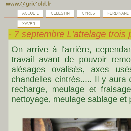
www.@gric'old.fr
ACCUEIL
CÉLESTIN
CYRUS
FERDINAND
XAVER
- 7 septembre L'attelage trois 
On arrive à l'arrière, cependa
travail avant de pouvoir remon
alésages ovalisés, axes usés,
chandelles cintrés..... Il y aur
recharge, meulage et fraisage
nettoyage, meulage sablage et p