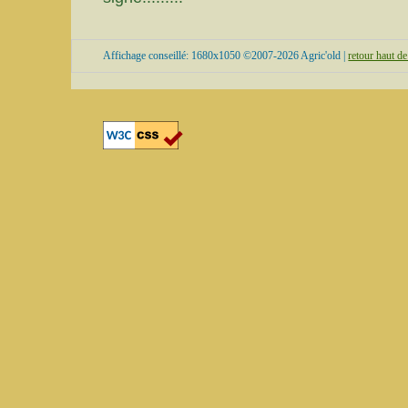
Affichage conseillé: 1680x1050 ©2007-2026 Agric'old |
retour haut d